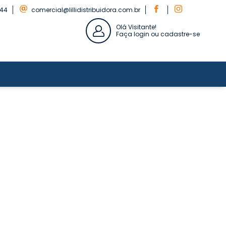
844
comercial@lillidistribuidora.com.br
Olá Visitante!
Faça login ou cadastre-se