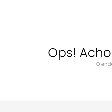
Ops! Acho
O ende