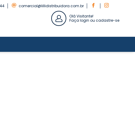
844
comercial@lillidistribuidora.com.br
Olá Visitante!
Faça login ou cadastre-se