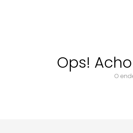
Ops! Acho
O ende