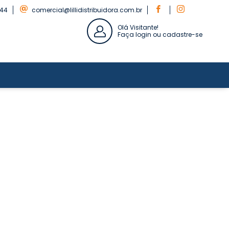
844
comercial@lillidistribuidora.com.br
Olá Visitante!
Faça login ou cadastre-se