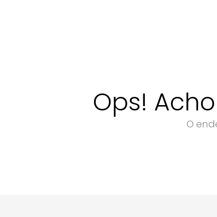
Ops! Acho
O ende