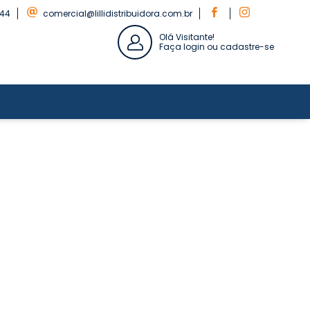
844
comercial@lillidistribuidora.com.br
Olá Visitante!
Faça login ou cadastre-se