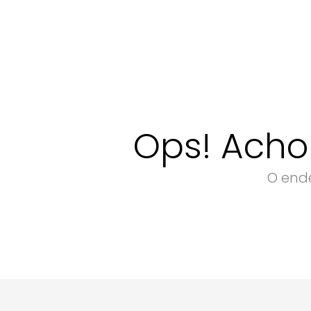
Ops! Acho
O ende