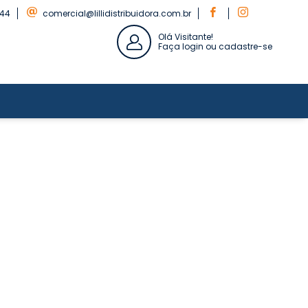
844
comercial@lillidistribuidora.com.br
Olá Visitante!
Faça login ou cadastre-se