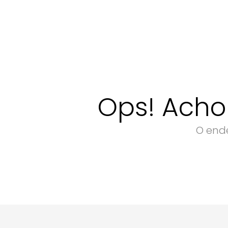
Ops! Acho
O ende