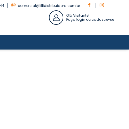
844
comercial@lillidistribuidora.com.br
Olá Visitante!
Faça login ou cadastre-se