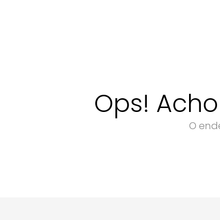
Ops! Acho
O ende