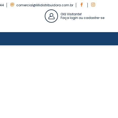
844
comercial@lillidistribuidora.com.br
Olá Visitante!
Faça login ou cadastre-se