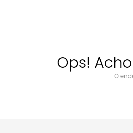
Ops! Acho
O ende