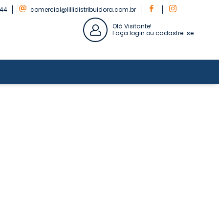
844
comercial@lillidistribuidora.com.br
Olá Visitante!
Faça login ou cadastre-se