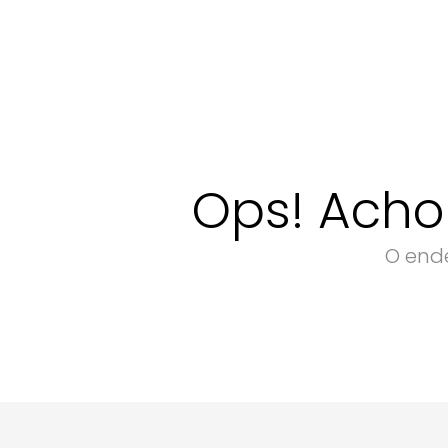
Ops! Acho
O ende